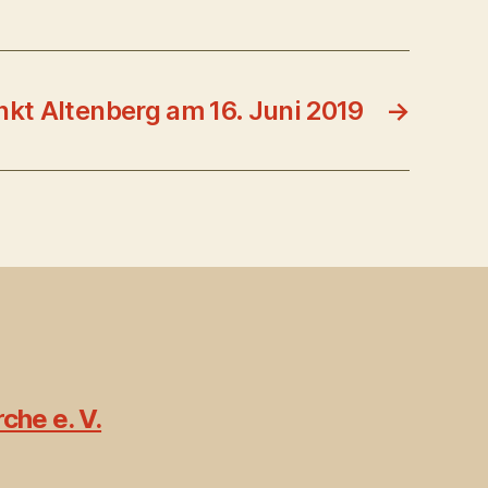
nkt Altenberg am 16. Juni 2019
→
che e. V.