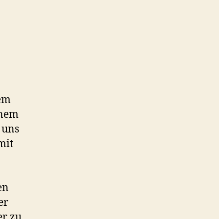
em
inem
 uns
mit
en
er
er zu