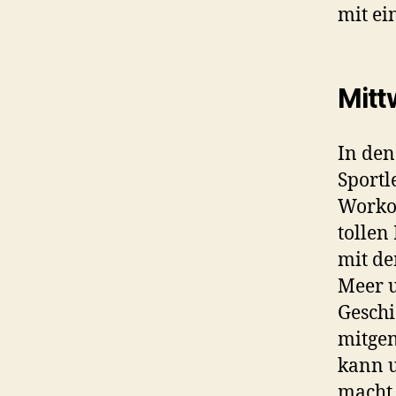
mit ei
Mitt
In den
Sport
Workou
tollen
mit de
Meer u
Geschi
mitgen
kann u
macht.