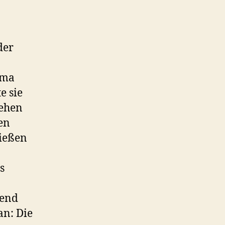
der
ema
e sie
tehen
en
ießen
s
bend
an: Die