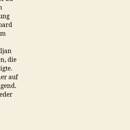
n
kung
oard
am
ljan
n, die
igte.
mer auf
igend.
weder
m