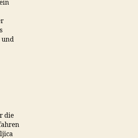
ein
er
s
t und
.
r die
fahren
jica