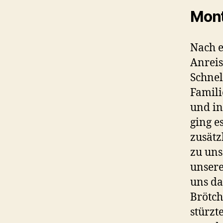
Mont
Nach e
Anreis
Schnel
Famili
und in
ging e
zusätz
zu uns
unser
uns da
Brötch
stürzt