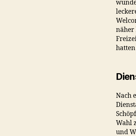
wunder
lecker
Welcom
näher 
Freize
hatten
Dien
Nach e
Diens
Schöpf
Wahl 
und W