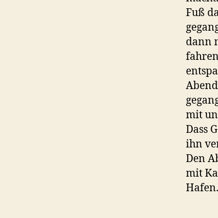
Fuß da
gegang
dann 
fahren
entsp
Abende
gegang
mit un
Dass G
ihn ve
Den Ab
mit Ka
Hafen