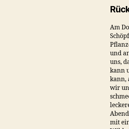
Rück
Am Don
Schöpf
Pflanz
und an
uns, d
kann u
kann, 
wir u
schme
lecker
Abende
mit ei