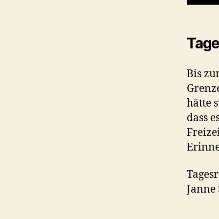
Tage
Bis zu
Grenze
hätte 
dass e
Freize
Erinn
Tagesr
Janne 