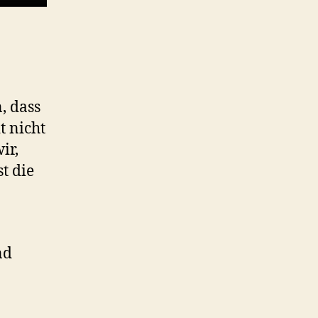
, dass
t nicht
ir,
t die
nd