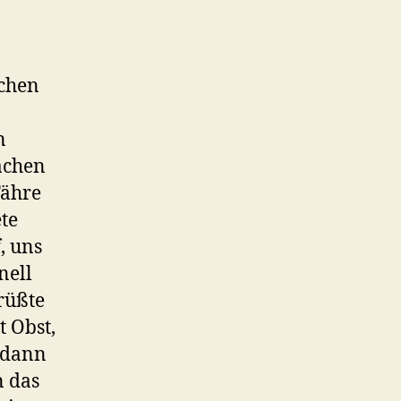
schen
n
achen
Fähre
te
, uns
nell
rüßte
 Obst,
 dann
n das