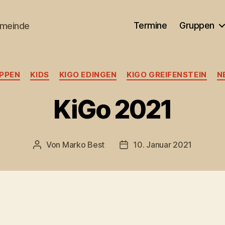
Termine
Gruppen
emeinde
Kategorien
PPEN
KIDS
KIGO EDINGEN
KIGO GREIFENSTEIN
N
KiGo 2021
Von
Marko Best
10. Januar 2021
Beitragsautor
Veröffentlichungsdatum