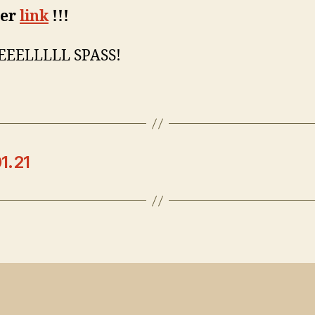
der
link
!!!
IEEELLLLL SPASS!
1.21