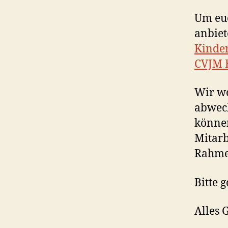
Um euc
anbiet
Kinder
CVJM 
Wir w
abwech
können
Mitarb
Rahmen
Bitte 
Alles 