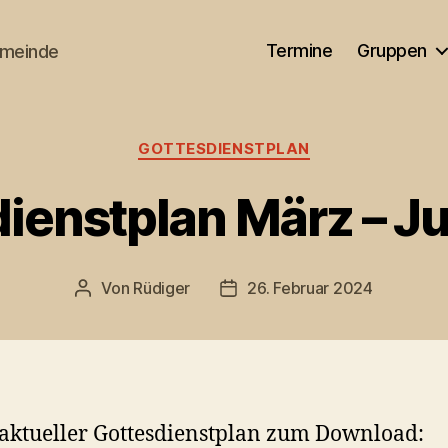
Termine
Gruppen
emeinde
Kategorien
GOTTESDIENSTPLAN
ienstplan März – J
Von
Rüdiger
26. Februar 2024
Beitragsautor
Veröffentlichungsdatum
aktueller Gottesdienstplan zum Download: