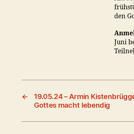
frühst
den Go
Anme
Juni b
Teilne
←
19.05.24 – Armin Kistenbrügge
Gottes macht lebendig