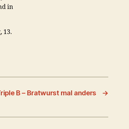
nd in
 13.
riple B – Bratwurst mal anders
→