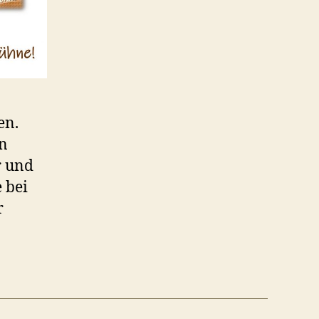
en.
en
r und
 bei
r