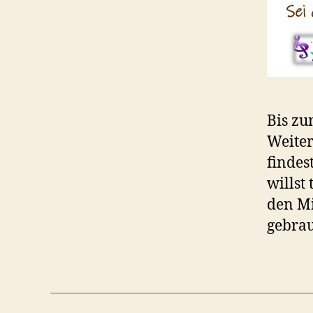
Bis zu
Weiter
findes
willst
den Mi
gebra