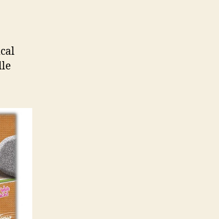
cal
lle