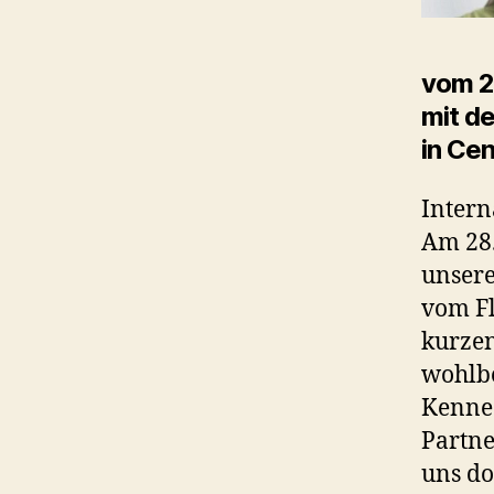
vom 29
mit d
in Ce
Intern
Am 28.
unser
vom Fl
kurzen
wohlbe
Kenned
Partne
uns do