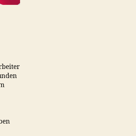
rbeiter
eunden
em
aben