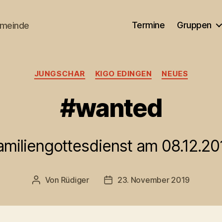
Termine
Gruppen
emeinde
Kategorien
JUNGSCHAR
KIGO EDINGEN
NEUES
#wanted
amiliengottesdienst am 08.12.20
Von
Rüdiger
23. November 2019
Beitragsautor
Veröffentlichungsdatum