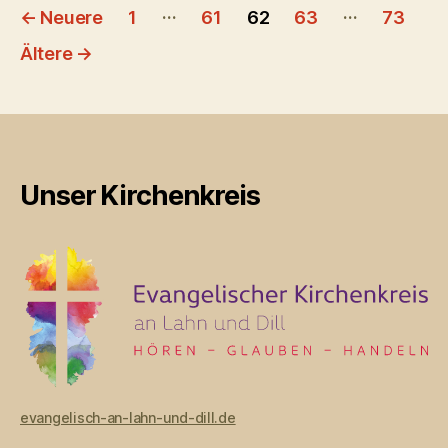
Seitennummerierung
Jahreslosung“
…
…
←
Neuere
1
61
62
63
73
der
Ältere
→
Beiträge
Unser Kirchenkreis
evangelisch-an-lahn-und-dill.de