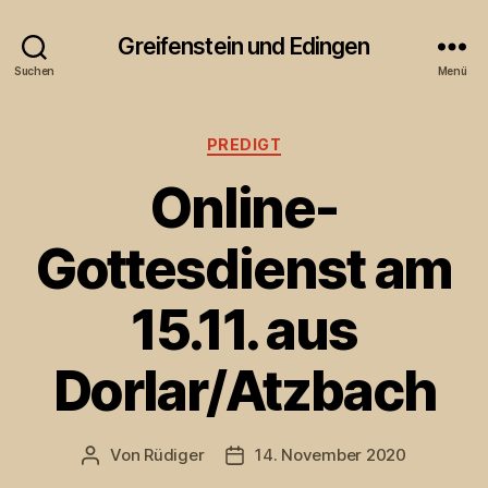
Greifenstein und Edingen
Suchen
Menü
Kategorien
PREDIGT
Online-
Gottesdienst am
15.11. aus
Dorlar/Atzbach
Von
Rüdiger
14. November 2020
Beitragsautor
Veröffentlichungsdatum