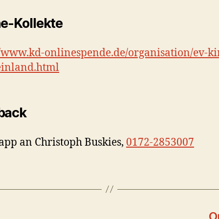
e-Kollekte
//www.kd-onlinespende.de/organisation/ev-ki
inland.html
back
pp an Christoph Buskies,
0172-2853007
O