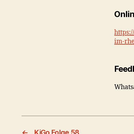
Onlin
https:
im-rhe
Feed
Whatsa
←
KiGo Folge 58