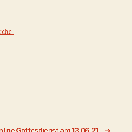
rche-
nline Gottesdienst am 13.06.21
→