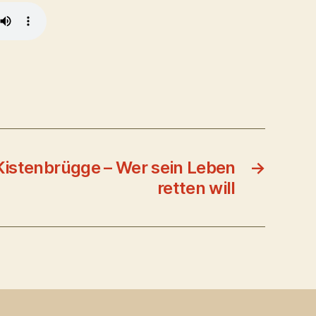
 Kistenbrügge – Wer sein Leben
→
retten will