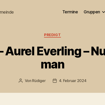
Termine
Gruppen
emeinde
Kategorien
PREDIGT
 Aurel Everling – N
man
Von
Rüdiger
4. Februar 2024
Beitragsautor
Veröffentlichungsdatum