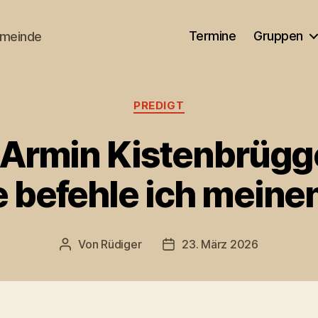
Termine
Gruppen
emeinde
Kategorien
PREDIGT
 Armin Kistenbrügge
 befehle ich meinen
Von
Rüdiger
23. März 2026
Beitragsautor
Veröffentlichungsdatum