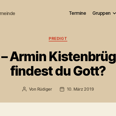
Termine
Gruppen
emeinde
Kategorien
PREDIGT
 – Armin Kistenbrü
findest du Gott?
Von
Rüdiger
10. März 2019
Beitragsautor
Veröffentlichungsdatum