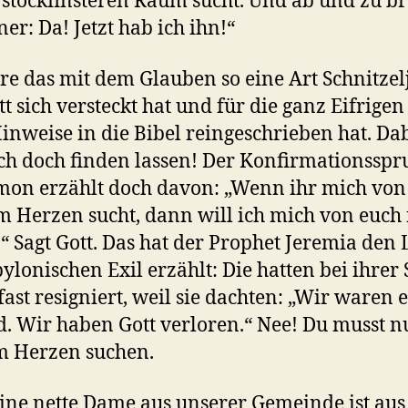
stockfinsteren Raum sucht. Und ab und zu br
ner: Da! Jetzt hab ich ihn!“
re das mit dem Glauben so eine Art Schnitzel
t sich versteckt hat und für die ganz Eifrigen
inweise in die Bibel reingeschrieben hat. Da
ich doch finden lassen! Der Konfirmationsspr
on erzählt doch davon: „Wenn ihr mich von
 Herzen sucht, dann will ich mich von euch
.“ Sagt Gott. Das hat der Prophet Jeremia den
ylonischen Exil erzählt: Die hatten bei ihrer
fast resigniert, weil sie dachten: „Wir waren 
d. Wir haben Gott verloren.“ Nee! Du musst n
m Herzen suchen.
ine nette Dame aus unserer Gemeinde ist aus