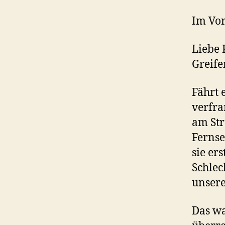
Im Vor
Liebe 
Greife
Fährt 
verfra
am Str
Fernse
sie er
Schlec
unsere
Das wa