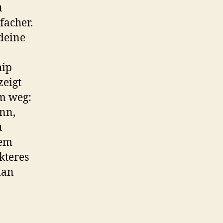
u
facher.
 deine
hip
zeigt
rm weg:
ünn,
u
dem
ekteres
man