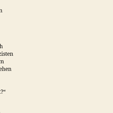
n
ch
zisten
um
Gehen
t?“