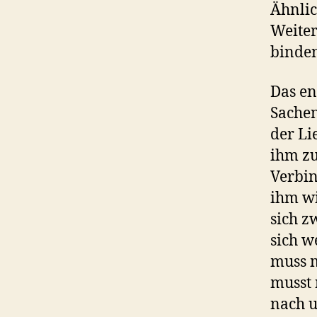
Ähnlic
Weiter
binden
Das en
Sachen
der Li
ihm zu
Verbin
ihm wi
sich z
sich w
muss m
musst 
nach u