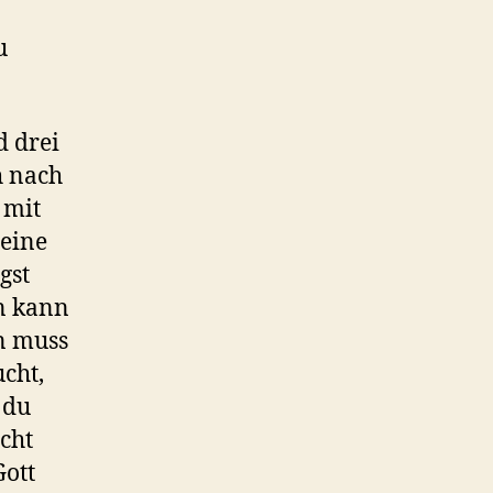
u
d drei
h nach
mit
 eine
gst
an kann
n muss
cht,
 du
cht
ott