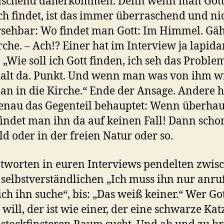
aschend daherkommen. Denn wenn man Got
ch findet, ist das immer überraschend und nic
sehbar: Wo findet man Gott: Im Himmel. Gäh
rche. – Ach!? Einer hat im Interview ja lapida
: „Wie soll ich Gott finden, ich seh das Problem
 halt da. Punkt. Und wenn man was von ihm wi
an in die Kirche.“ Ende der Ansage. Andere 
enau das Gegenteil behauptet: Wenn überhau
indet man ihn da auf keinen Fall! Dann scho
d oder in der freien Natur oder so.
tworten in euren Interviews pendelten zwis
selbstverständlichen „Ich muss ihn nur anru
ch ihn suche“, bis: „Das weiß keiner.“ Wer Go
 will, der ist wie einer, der eine schwarze Kat