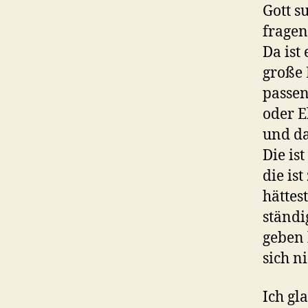
Gott s
fragen
Da ist
große 
passen
oder E
und da
Die ist
die is
hättes
ständi
geben 
sich ni
Ich gl