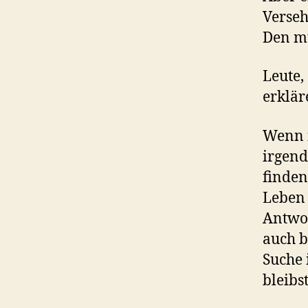
Verseh
Den mu
Leute,
erklär
Wenn i
irgend
finden“
Leben 
Antwor
auch b
Suche 
bleibs