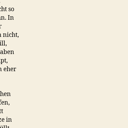
t
ht so
n. In
r
 nicht,
ll,
haben
pt,
n eher
chen
fen,
tt
ze in