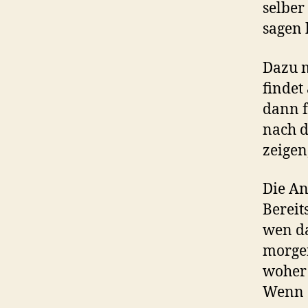
selber
sagen 
Dazu m
findet
dann f
nach d
zeigen
Die An
Bereit
wen da
morgen
woher 
Wenn d