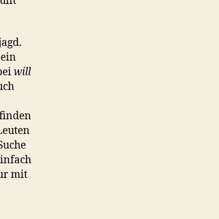
üllt
jagd.
 ein
bei
will
uch
 finden
 Leuten
 Suche
einfach
ur mit