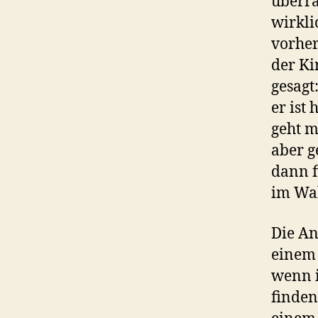
überr
wirkli
vorher
der Ki
gesagt
er ist
geht m
aber g
dann f
im Wal
Die An
einem 
wenn i
finden