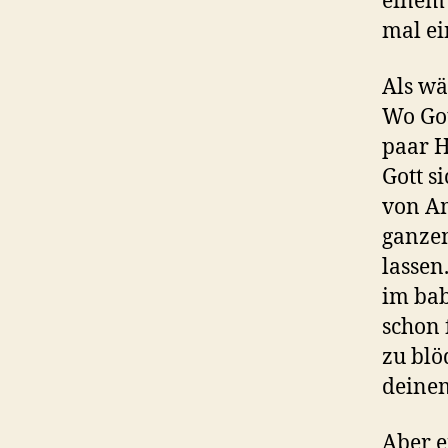
einem 
mal ei
Als wä
Wo Got
paar H
Gott s
von Am
ganzem
lassen
im bab
schon 
zu blö
deine
Aber e