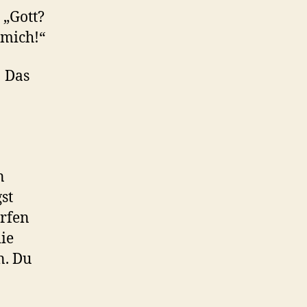
 „Gott?
 mich!“
! Das
n
st
erfen
ie
n. Du