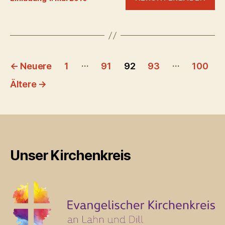
Seitennummerierung
…
…
←
Neuere
1
91
92
93
100
der
Ältere
→
Beiträge
Unser Kirchenkreis