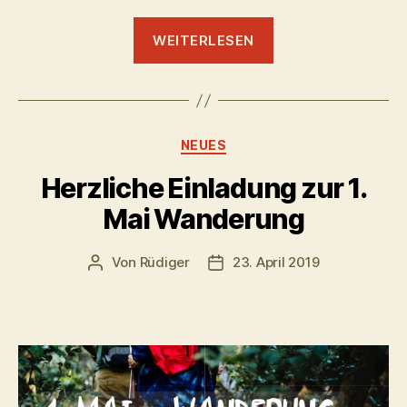
„28.04.19
WEITERLESEN
–
Marko
Best
–
Kategorien
NEUES
1.
Petrus
Herzliche Einladung zur 1.
1,
Mai Wanderung
3-
9“
Von
Rüdiger
23. April 2019
Beitragsautor
Veröffentlichungsdatum